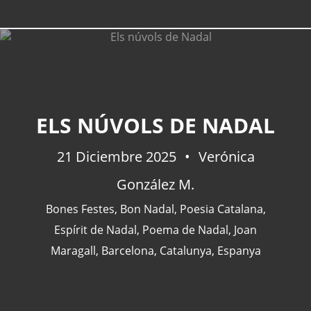
CATEGORÍAS
ELS NÚVOLS DE NADAL
Actualidad
(227)
21 Diciembre 2025
Verónica
España
(77)
González M.
Barcelona
(47)
Europa
(47)
Bones Festes
,
Bon Nadal
,
Poesia Catalana
,
Venezuela
(43)
Espírit de Nadal
,
Poema de Nadal
,
Joan
Maragall
,
Barcelona
,
Catalunya
,
Espanya