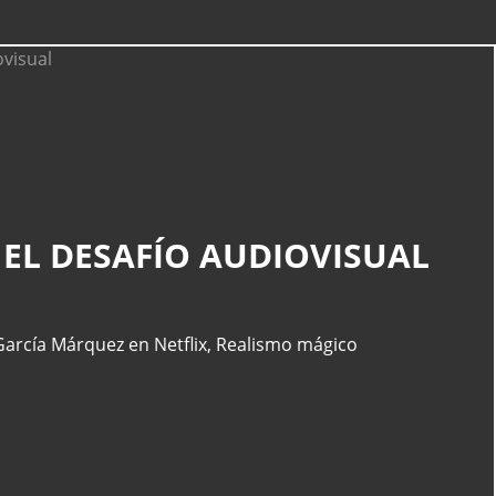
CATEGORÍAS
Actualidad
(227)
 EL DESAFÍO AUDIOVISUAL
España
(77)
Barcelona
(47)
Europa
(47)
García Márquez en Netflix
,
Realismo mágico
Venezuela
(43)