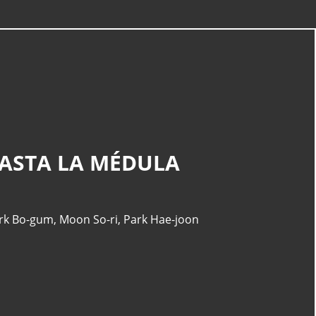
CATEGORÍAS
Actualidad
(227)
HASTA LA MÉDULA
España
(77)
Barcelona
(47)
Europa
(47)
rk Bo-gum
,
Moon So-ri
,
Park Hae-joon
Venezuela
(43)