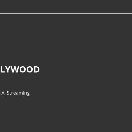
OLLYWOOD
,
IA
,
Streaming