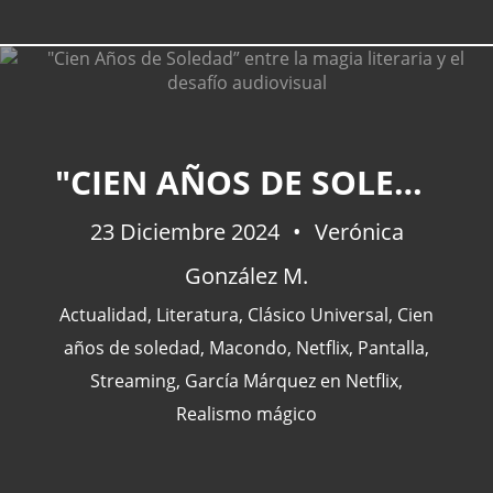
CATEGORÍAS
"CIEN AÑOS DE SOLEDAD” ENTRE LA MAGIA LITERARIA Y EL DESAFÍO AUDIOVISUAL
23 Diciembre 2024
Actualidad
(227)
Verónica
España
(77)
González M.
Barcelona
(47)
Actualidad
,
Literatura
,
Clásico Universal
,
Cien
Europa
(47)
años de soledad
,
Macondo
,
Netflix
,
Pantalla
,
Venezuela
(43)
Streaming
,
García Márquez en Netflix
,
Realismo mágico