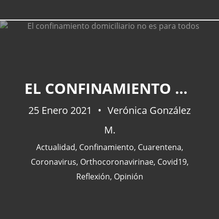
CATEGORÍAS
EL CONFINAMIENTO DOMICILIARIO NO ES PARA TODOS
Actualidad
(227)
25 Enero 2021
Verónica González
España
(77)
M.
Barcelona
(47)
Europa
(47)
Actualidad
,
Confinamiento
,
Cuarentena
,
Venezuela
(43)
Coronavirus
,
Orthocoronavirinae
,
Covid19
,
Reflexión
,
Opinión