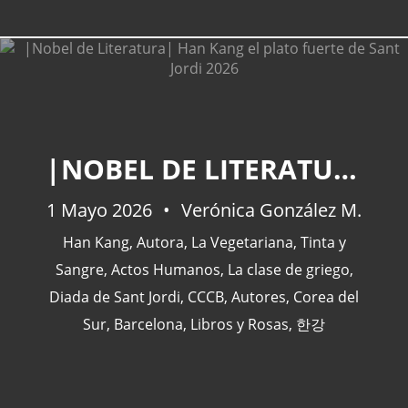
CATEGORÍAS
|NOBEL DE LITERATURA| HAN KANG EL PLATO FUERTE DE SANT JORDI 2026
Actualidad
(227)
1 Mayo 2026
Verónica González M.
España
(77)
Han Kang
,
Autora
,
La Vegetariana
,
Tinta y
Barcelona
(47)
Sangre
,
Actos Humanos
,
La clase de griego
,
Europa
(47)
Diada de Sant Jordi
,
CCCB
,
Autores
,
Corea del
Venezuela
(43)
Sur
,
Barcelona
,
Libros y Rosas
,
한강