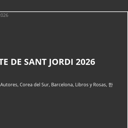
CATEGORÍAS
E DE SANT JORDI 2026
Actualidad
(227)
España
(77)
Barcelona
(47)
,
Autores
,
Corea del Sur
,
Barcelona
,
Libros y Rosas
,
한
Europa
(47)
Venezuela
(43)