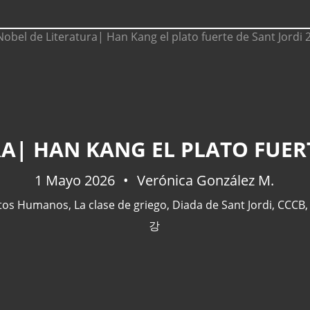
A| HAN KANG EL PLATO FUERT
1 Mayo 2026
Verónica González M.
tos Humanos
,
La clase de griego
,
Diada de Sant Jordi
,
CCCB
강