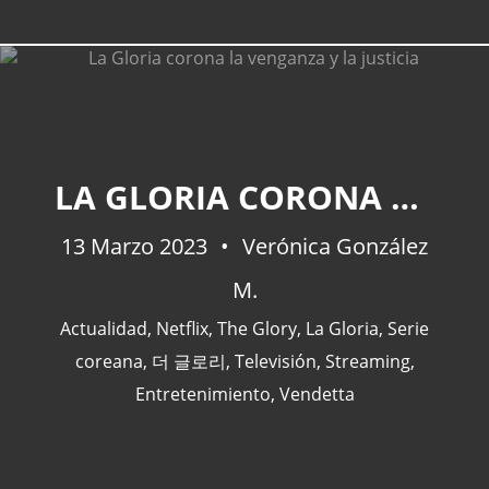
CATEGORÍAS
LA GLORIA CORONA LA VENGANZA Y LA JUSTICIA
Actualidad
(227)
13 Marzo 2023
Verónica González
España
(77)
M.
Barcelona
(47)
Europa
(47)
Actualidad
,
Netflix
,
The Glory
,
La Gloria
,
Serie
Venezuela
(43)
coreana
,
더 글로리
,
Televisión
,
Streaming
,
Entretenimiento
,
Vendetta