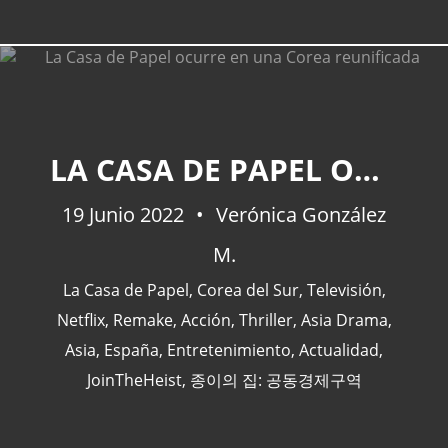
LA CASA DE PAPEL OCURRE EN UNA COREA REUNIFICADA
19 Junio 2022
Verónica González
M.
La Casa de Papel
,
Corea del Sur
,
Televisión
,
Netflix
,
Remake
,
Acción
,
Thriller
,
Asia Drama
,
Asia
,
España
,
Entretenimiento
,
Actualidad
,
JoinTheHeist
,
종이의 집: 공동경제구역