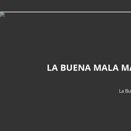
LA BUENA MALA MA
La B