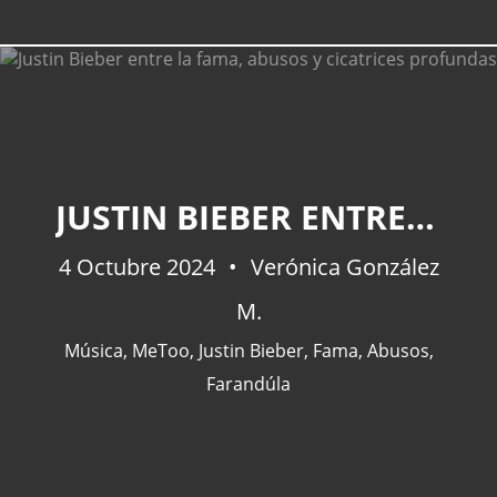
CATEGORÍAS
JUSTIN BIEBER ENTRE LA FAMA, ABUSOS Y CICATRICES PROFUNDAS
Actualidad
(227)
4 Octubre 2024
España
(77)
Verónica González
Barcelona
(47)
M.
Europa
(47)
Música
,
MeToo
,
Justin Bieber
,
Fama
,
Abusos
,
Venezuela
(43)
Farandúla