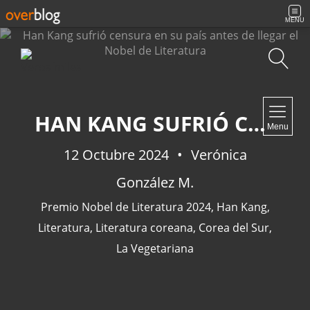
MENU
Búsqueda
NAVIGATION
HAN KANG SUFRIÓ CENSURA EN SU PAÍS ANTES DE LLEGAR EL NOBEL DE LITERATURA
Menu
Inicio
Contacto
12 Octubre 2024
Verónica
González M.
Premio Nobel de Literatura 2024
,
Han Kang
,
NEWSLETTER
Literatura
,
Literatura coreana
,
Corea del Sur
,
La Vegetariana