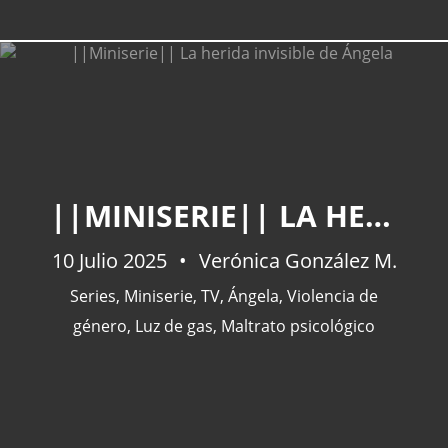
CATEGORÍAS
||MINISERIE|| LA HERIDA INVISIBLE DE ÁNGELA
Actualidad
(227)
España
(77)
10 Julio 2025
Verónica González M.
Barcelona
(47)
Series
,
Miniserie
,
TV
,
Ángela
,
Violencia de
Europa
(47)
género
,
Luz de gas
,
Maltrato psicológico
Venezuela
(43)