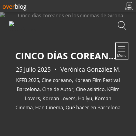
MENU
Búsqueda
NAVIGATION
CINCO DÍAS COREANOS EN LOS CINEMAS DE GIRONA
Menu
Inicio
Contacto
25 Julio 2025
Verónica González M.
KFFB 2025
,
Cine coreano
,
Korean Film Festival
Barcelona
,
Cine de Autor
,
Cine asiático
,
KFilm
Lovers
,
Korean Lovers
,
Hallyu
,
Korean
NEWSLETTER
Cinema
,
Han Cinema
,
Qué hacer en Barcelona