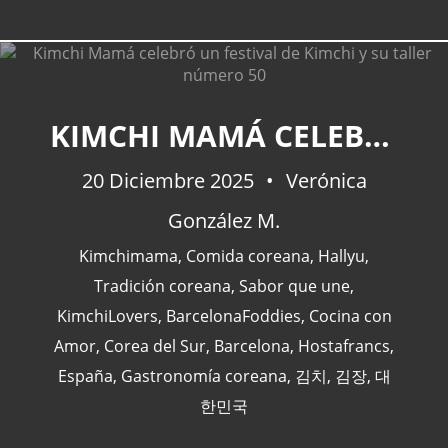
KIMCHI MAMÁ CELEBRÓ UN FESTIVAL DE KIMCHI Y SU TALLER NÚMERO 50
CATEGORÍAS
20 Diciembre 2025
Verónica
Actualidad
(227)
González M.
España
(77)
Kimchimama
,
Comida coreana
,
Hallyu
,
Barcelona
(47)
Tradición coreana
,
Sabor que une
,
Europa
(47)
KimchiLovers
,
BarcelonaFoddies
,
Cocina con
Venezuela
(43)
Amor
,
Corea del Sur
,
Barcelona
,
Hostafrancs
,
España
,
Gastronomía coreana
,
김치
,
김장
,
대
한민국