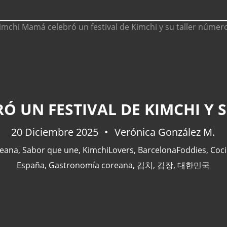
Ó UN FESTIVAL DE KIMCHI Y 
20 Diciembre 2025
Verónica González M.
reana
,
Sabor que une
,
KimchiLovers
,
BarcelonaFoddies
,
Coc
España
,
Gastronomía coreana
,
김치
,
김장
,
대한민국