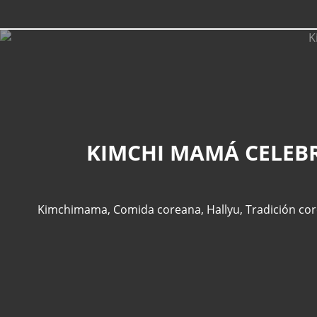
KIMCHI MAMÁ CELEBR
Kimchimama
,
Comida coreana
,
Hallyu
,
Tradición co