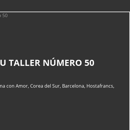
CATEGORÍAS
SU TALLER NÚMERO 50
Actualidad
(227)
España
(77)
Barcelona
(47)
ina con Amor
,
Corea del Sur
,
Barcelona
,
Hostafrancs
,
Europa
(47)
Venezuela
(43)