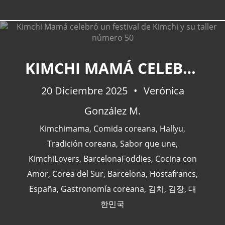
KIMCHI MAMÁ CELEBRÓ UN FESTIVAL DE KIMCHI Y SU TALLER NÚMERO 50
CATEGORÍAS
20 Diciembre 2025
Verónica
Actualidad
(227)
González M.
España
(77)
Kimchimama
,
Comida coreana
,
Hallyu
,
Barcelona
(47)
Tradición coreana
,
Sabor que une
,
Europa
(47)
KimchiLovers
,
BarcelonaFoddies
,
Cocina con
Venezuela
(43)
Amor
,
Corea del Sur
,
Barcelona
,
Hostafrancs
,
España
,
Gastronomía coreana
,
김치
,
김장
,
대
한민국