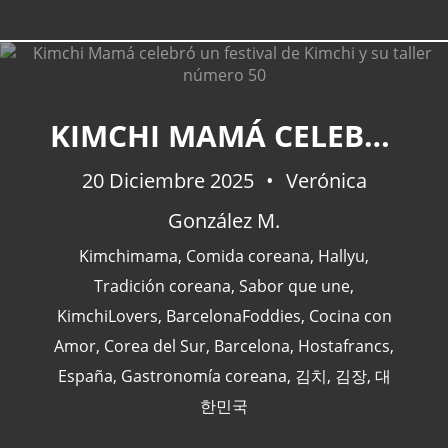
KIMCHI MAMÁ CELEBRÓ UN FESTIVAL DE KIMCHI Y SU TALLER NÚMERO 50
CATEGORÍAS
20 Diciembre 2025
Verónica
Actualidad
(227)
González M.
España
(77)
Kimchimama
,
Comida coreana
,
Hallyu
,
Barcelona
(47)
Tradición coreana
,
Sabor que une
,
Europa
(47)
KimchiLovers
,
BarcelonaFoddies
,
Cocina con
Venezuela
(43)
Amor
,
Corea del Sur
,
Barcelona
,
Hostafrancs
,
España
,
Gastronomía coreana
,
김치
,
김장
,
대
한민국