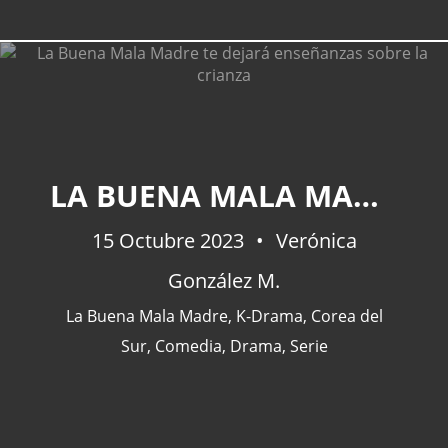
CATEGORÍAS
LA BUENA MALA MADRE TE DEJARÁ ENSEÑANZAS SOBRE LA CRIANZA
Actualidad
(227)
15 Octubre 2023
España
(77)
Verónica
Barcelona
(47)
González M.
Europa
(47)
La Buena Mala Madre
,
K-Drama
,
Corea del
Venezuela
(43)
Sur
,
Comedia
,
Drama
,
Serie