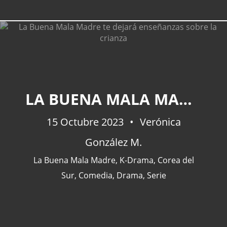
CATEGORÍAS
LA BUENA MALA MADRE TE DEJARÁ ENSEÑANZAS SOBRE LA CRIANZA
Actualidad
(227)
15 Octubre 2023
España
(77)
Verónica
Barcelona
(47)
González M.
Europa
(47)
La Buena Mala Madre
,
K-Drama
,
Corea del
Venezuela
(43)
Sur
,
Comedia
,
Drama
,
Serie