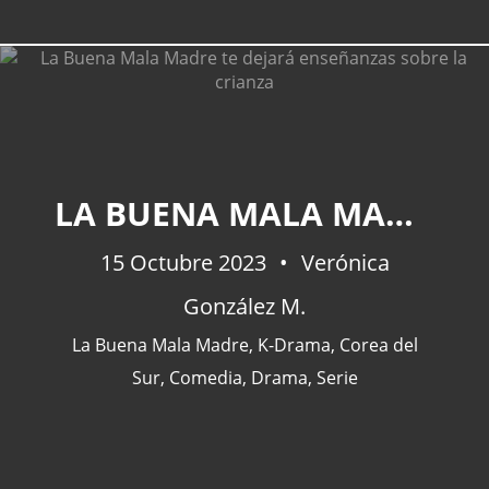
CATEGORÍAS
LA BUENA MALA MADRE TE DEJARÁ ENSEÑANZAS SOBRE LA CRIANZA
Actualidad
(227)
15 Octubre 2023
España
(77)
Verónica
Barcelona
(47)
González M.
Europa
(47)
La Buena Mala Madre
,
K-Drama
,
Corea del
Venezuela
(43)
Sur
,
Comedia
,
Drama
,
Serie